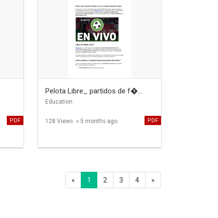
Pelota Libre_ partidos de f�...
Education
PDF
PDF
128 Views
5 months ago
«
1
2
3
4
»